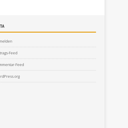
TA
melden
trags-Feed
mmentar-Feed
rdPress.org