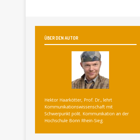
ÜBER DEN AUTOR
Hektor Haarkötter, Prof. Dr., lehrt
Kommunikationswissenschaft mit
Schwerpunkt polit. Kommunikation an der
Hochschule Bonn Rhein-Sieg.