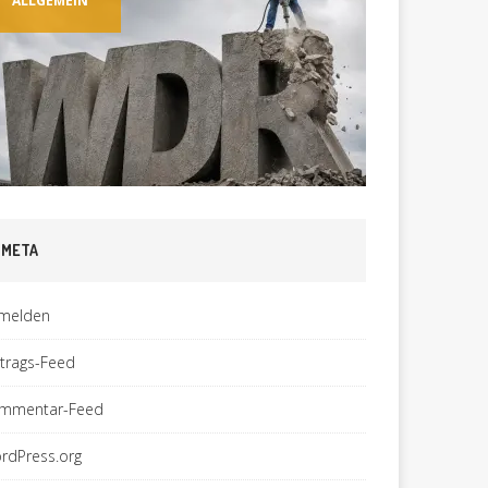
ALLGEMEIN
ALLGEM
META
melden
ntrags-Feed
mmentar-Feed
rdPress.org