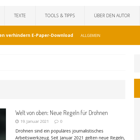
TEXTE
TOOLS & TIPPS
ÜBER DEN AUTOR
en verhindern E-Paper-Download
ALLGEMEIN
eit“fälscht Interview mit KI
TECHNIK
hat Venezuela vergessen
JOURNALISMUS
I-generierte Interviews
ALLGEMEIN
Welt von oben: Neue Regeln für Drohnen
at sich der WDR von ernsthaften Nachrichten
19. Januar 2021
0
Drohnen sind ein populäres journalistisches
GEMEIN
Arbeitswerkzeug. Seit Januar 2021 gelten neue Regeln,