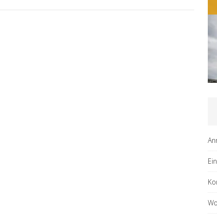
An
Ei
Ko
Wo