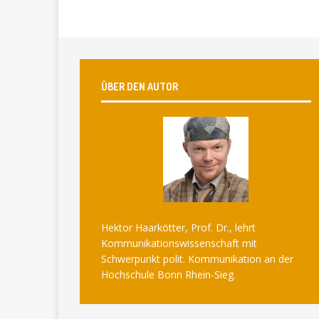
ÜBER DEN AUTOR
Hektor Haarkötter, Prof. Dr., lehrt
Kommunikationswissenschaft mit
Schwerpunkt polit. Kommunikation an der
Hochschule Bonn Rhein-Sieg.