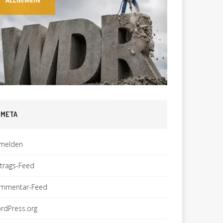
ALLGEMEIN
ALLGEM
META
melden
ntrags-Feed
mmentar-Feed
rdPress.org