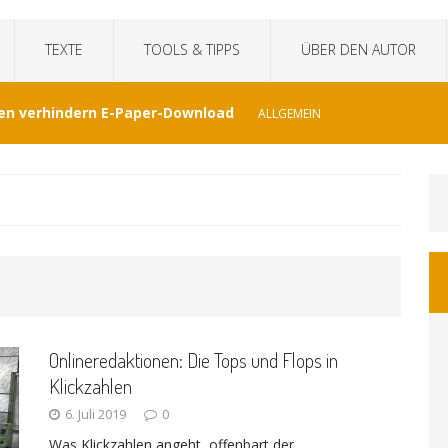
TEXTE
TOOLS & TIPPS
ÜBER DEN AUTOR
en verhindern E-Paper-Download
ALLGEMEIN
eit“fälscht Interview mit KI
TECHNIK
hat Venezuela vergessen
JOURNALISMUS
I-generierte Interviews
ALLGEMEIN
Onlineredaktionen: Die Tops und Flops in
at sich der WDR von ernsthaften Nachrichten
Klickzahlen
6. Juli 2019
0
GEMEIN
Was Klickzahlen angeht, offenbart der