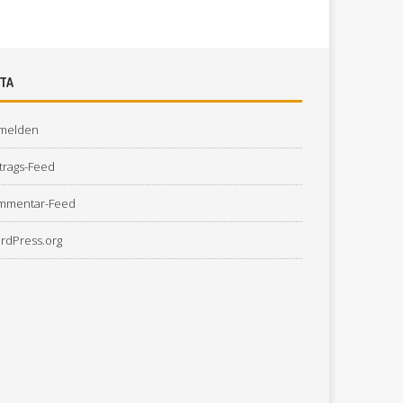
TA
melden
trags-Feed
mmentar-Feed
rdPress.org