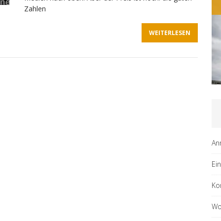
Zahlen
WEITERLESEN
An
Ei
Ko
Wo