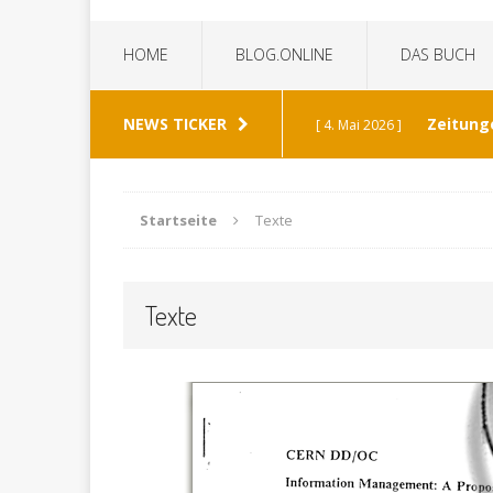
HOME
BLOG.ONLINE
DAS BUCH
NEWS TICKER
Zeitung
[ 4. Mai 2026 ]
„Die Z
[ 8. Januar 2026 ]
Startseite
Texte
Bild 
[ 6. Januar 2026 ]
Texte
K
[ 19. Dezember 2025 ]
Wann h
[ 30. Mai 2026 ]
verabschiedet?
ALL