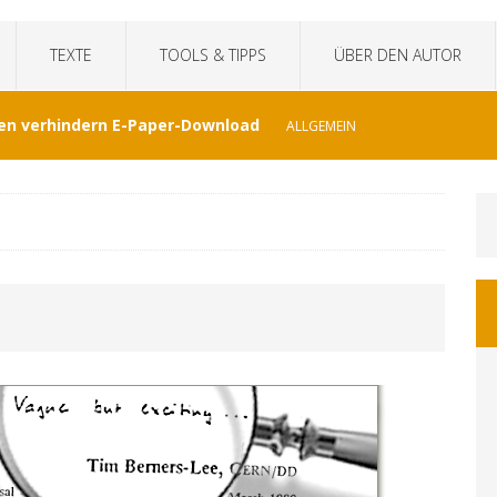
TEXTE
TOOLS & TIPPS
ÜBER DEN AUTOR
en verhindern E-Paper-Download
ALLGEMEIN
eit“fälscht Interview mit KI
TECHNIK
hat Venezuela vergessen
JOURNALISMUS
I-generierte Interviews
ALLGEMEIN
at sich der WDR von ernsthaften Nachrichten
GEMEIN