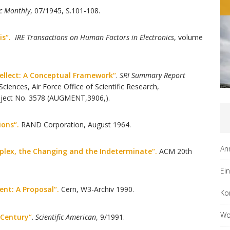
ALLGEMEIN
ic Monthly
, 07/1945, S.101-108.
is“.
IRE Transactions on Human Factors in Electronics
, volume
ellect: A Conceptual Framework“
.
SRI Summary Report
ciences, Air Force Office of Scientific Research,
oject No. 3578 (AUGMENT,3906,).
ions“.
RAND Corporation, August 1964.
An
mplex, the Changing and the Indeterminate“.
ACM 20th
Ei
nt: A Proposal“.
Cern, W3-Archiv 1990.
Ko
Wo
Century“
.
Scientific American
, 9/1991.