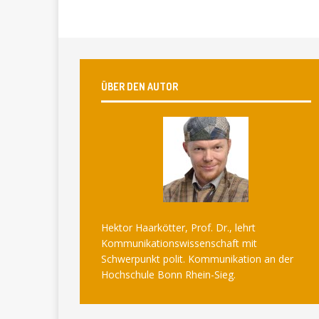
ÜBER DEN AUTOR
Hektor Haarkötter, Prof. Dr., lehrt
Kommunikationswissenschaft mit
Schwerpunkt polit. Kommunikation an der
Hochschule Bonn Rhein-Sieg.