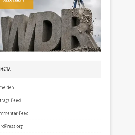
ALLGEMEIN
ALLGEM
META
melden
ntrags-Feed
mmentar-Feed
rdPress.org