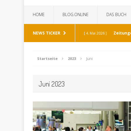
HOME
BLOG.ONLINE
DAS BUCH
NEWS TICKER
Zeitung
[ 4. Mai 2026 ]
„Die Z
[ 8. Januar 2026 ]
Startseite
2023
Juni
Bild 
[ 6. Januar 2026 ]
Juni 2023
K
[ 19. Dezember 2025 ]
Wann h
[ 30. Mai 2026 ]
verabschiedet?
ALL