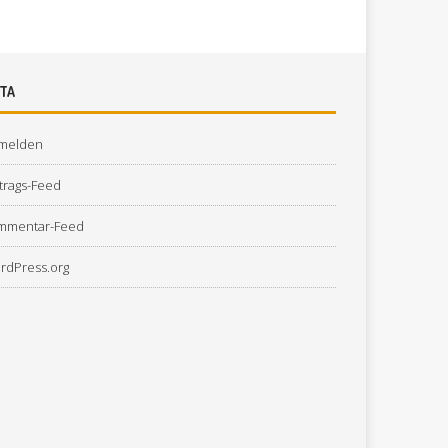
TA
melden
trags-Feed
mmentar-Feed
rdPress.org