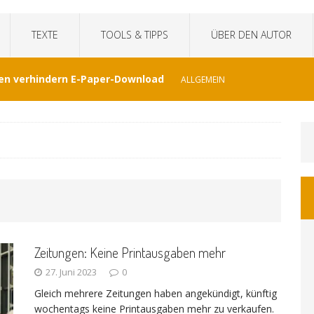
TEXTE
TOOLS & TIPPS
ÜBER DEN AUTOR
en verhindern E-Paper-Download
ALLGEMEIN
eit“fälscht Interview mit KI
TECHNIK
hat Venezuela vergessen
JOURNALISMUS
I-generierte Interviews
ALLGEMEIN
Zeitungen: Keine Printausgaben mehr
at sich der WDR von ernsthaften Nachrichten
27. Juni 2023
0
Gleich mehrere Zeitungen haben angekündigt, künftig
GEMEIN
wochentags keine Printausgaben mehr zu verkaufen.