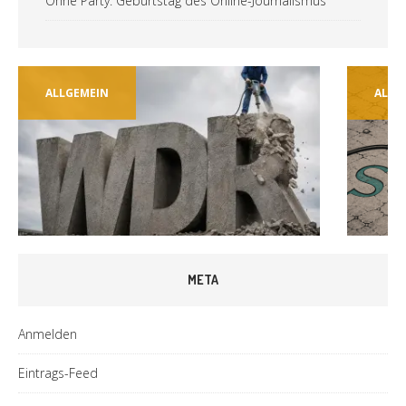
Ohne Party: Geburtstag des Online-Journalismus
ALLGEMEIN
ALLG
META
Anmelden
Eintrags-Feed