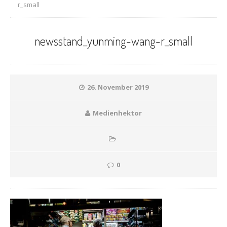
r_small
newsstand_yunming-wang-r_small
26. November 2019
Medienhektor
0