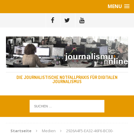
MENU
DIE JOURNALISTISCHE NOTFALLPRAXIS FÜR DIGITALEN
JOURNALISMUS
Startseite
Medien
2926A4F5-EA32-46F6-BC00-