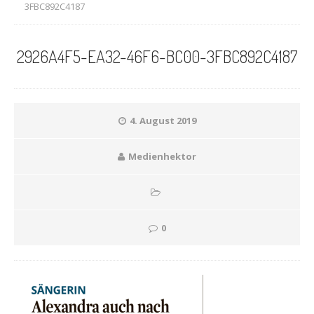
3FBC892C4187
2926A4F5-EA32-46F6-BC00-3FBC892C4187
4. August 2019
Medienhektor
0