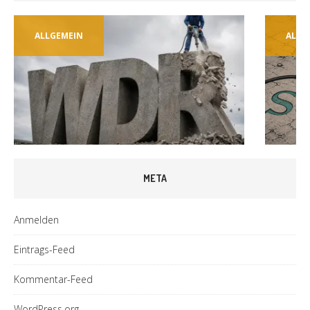
ALLGEMEIN
ALLG
META
Anmelden
Eintrags-Feed
Kommentar-Feed
WordPress.org