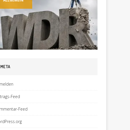
ALLGEMEIN
ALLGEM
META
melden
ntrags-Feed
mmentar-Feed
rdPress.org