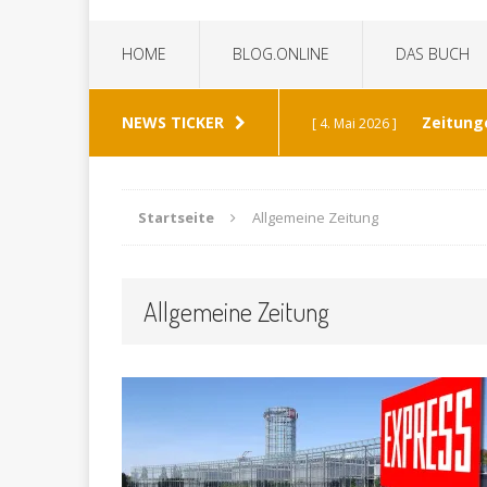
HOME
BLOG.ONLINE
DAS BUCH
NEWS TICKER
Zeitung
[ 4. Mai 2026 ]
„Die Z
[ 8. Januar 2026 ]
Startseite
Allgemeine Zeitung
Bild 
[ 6. Januar 2026 ]
Allgemeine Zeitung
K
[ 19. Dezember 2025 ]
Wann h
[ 30. Mai 2026 ]
verabschiedet?
ALL