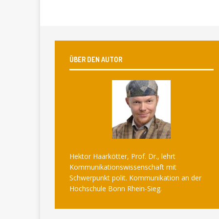
ÜBER DEN AUTOR
Hektor Haarkötter, Prof. Dr., lehrt
Kommunikationswissenschaft mit
Schwerpunkt polit. Kommunikation an der
Hochschule Bonn Rhein-Sieg.