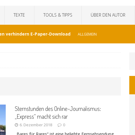
TEXTE
TOOLS & TIPPS
ÜBER DEN AUTOR
en verhindern E-Paper-Download
ALLGEMEIN
eit“fälscht Interview mit KI
TECHNIK
hat Venezuela vergessen
JOURNALISMUS
I-generierte Interviews
ALLGEMEIN
Sternstunden des Online-Journalismus:
at sich der WDR von ernsthaften Nachrichten
„Express“ macht sich rar
6. Dezember 2018
0
GEMEIN
„Bares für Rares“ ist eine beliebte Fernsehsendung.