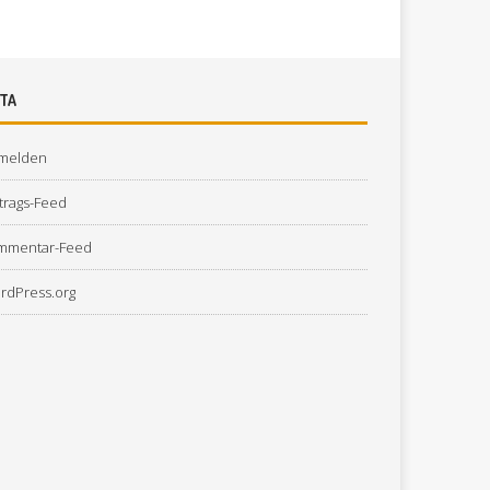
TA
melden
trags-Feed
mmentar-Feed
rdPress.org