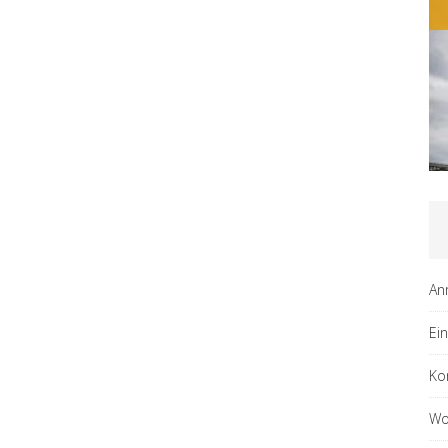
An
Ei
Ko
Wo