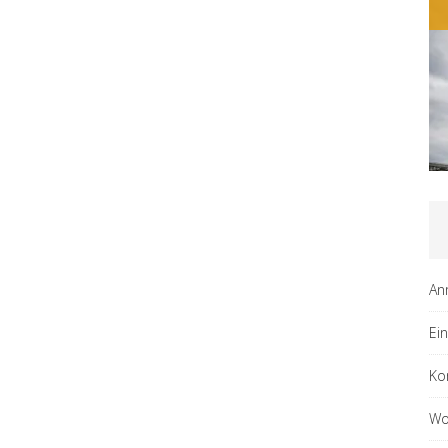
An
Ei
Ko
Wo