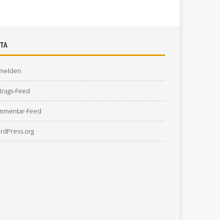
TA
melden
trags-Feed
mmentar-Feed
rdPress.org