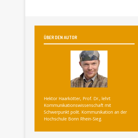
ÜBER DEN AUTOR
Hektor Haarkötter, Prof. Dr., lehrt
Kommunikationswissenschaft mit
Schwerpunkt polit. Kommunikation an der
Hochschule Bonn Rhein-Sieg.