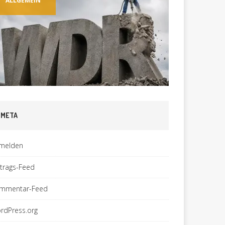
ALLGEMEIN
ALLGEM
META
melden
ntrags-Feed
mmentar-Feed
rdPress.org