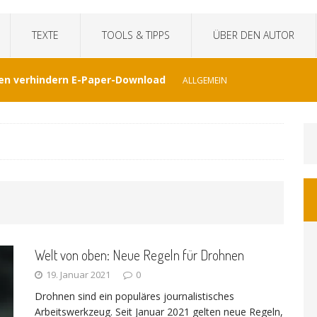
TEXTE
TOOLS & TIPPS
ÜBER DEN AUTOR
en verhindern E-Paper-Download
ALLGEMEIN
eit“fälscht Interview mit KI
TECHNIK
hat Venezuela vergessen
JOURNALISMUS
I-generierte Interviews
ALLGEMEIN
Welt von oben: Neue Regeln für Drohnen
at sich der WDR von ernsthaften Nachrichten
19. Januar 2021
0
Drohnen sind ein populäres journalistisches
GEMEIN
Arbeitswerkzeug. Seit Januar 2021 gelten neue Regeln,