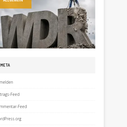
ALLGEMEIN
ALLGEM
META
melden
ntrags-Feed
mmentar-Feed
rdPress.org