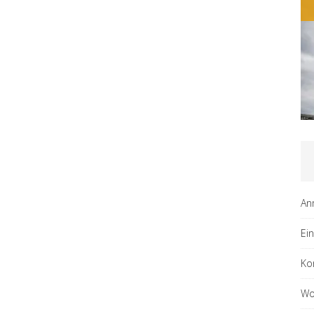
An
Ei
Ko
Wo