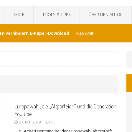
TEXTE
TOOLS & TIPPS
ÜBER DEN AUTOR
en verhindern E-Paper-Download
ALLGEMEIN
eit“fälscht Interview mit KI
TECHNIK
hat Venezuela vergessen
JOURNALISMUS
I-generierte Interviews
ALLGEMEIN
Europawahl, die „Altparteien“ und die Generation
at sich der WDR von ernsthaften Nachrichten
YouTube
27. Mai 2019
0
GEMEIN
Die „Altparteien“sind bei der Europawahl abgestraft