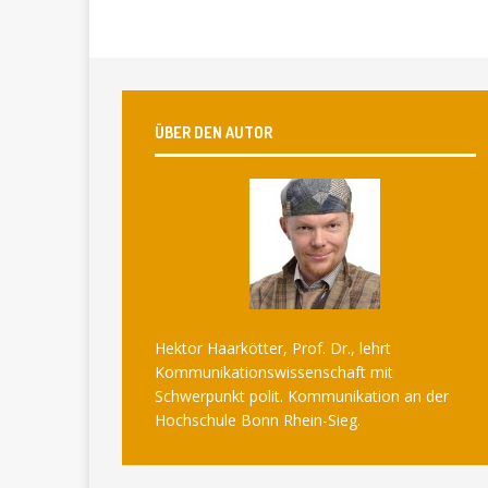
ÜBER DEN AUTOR
Hektor Haarkötter, Prof. Dr., lehrt
Kommunikationswissenschaft mit
Schwerpunkt polit. Kommunikation an der
Hochschule Bonn Rhein-Sieg.