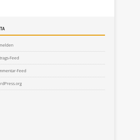
TA
melden
trags-Feed
mmentar-Feed
rdPress.org