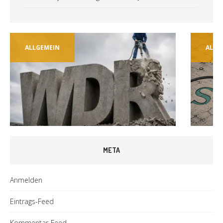
ALLGEMEIN
ALLG
META
Anmelden
Eintrags-Feed
Kommentar-Feed