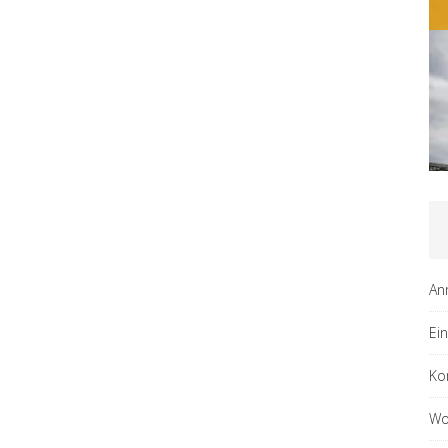
An
Ei
Ko
Wo