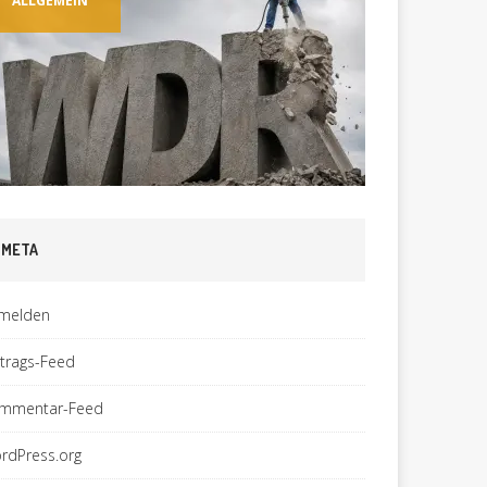
ALLGEMEIN
ALLGEM
META
melden
ntrags-Feed
mmentar-Feed
rdPress.org