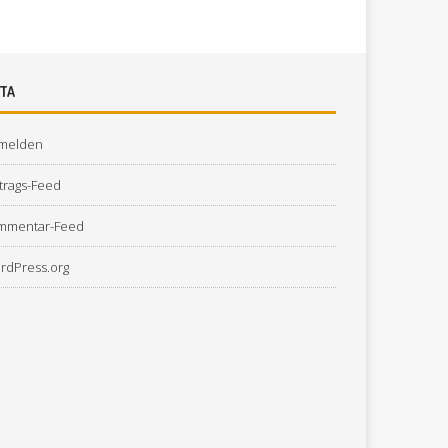
TA
melden
trags-Feed
mmentar-Feed
rdPress.org