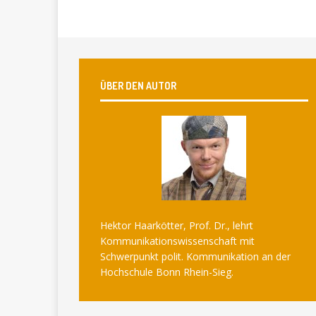
ÜBER DEN AUTOR
Hektor Haarkötter, Prof. Dr., lehrt
Kommunikationswissenschaft mit
Schwerpunkt polit. Kommunikation an der
Hochschule Bonn Rhein-Sieg.