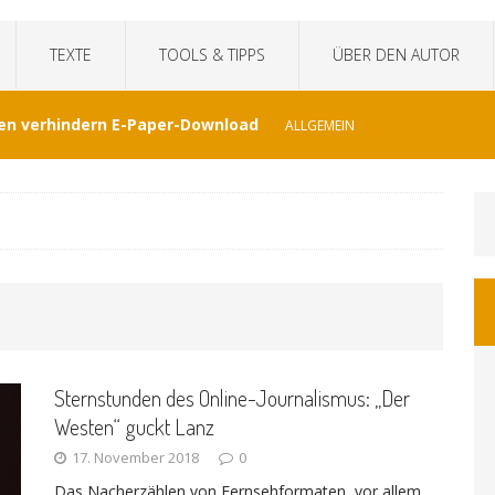
TEXTE
TOOLS & TIPPS
ÜBER DEN AUTOR
en verhindern E-Paper-Download
ALLGEMEIN
eit“fälscht Interview mit KI
TECHNIK
hat Venezuela vergessen
JOURNALISMUS
I-generierte Interviews
ALLGEMEIN
Sternstunden des Online-Journalismus: „Der
at sich der WDR von ernsthaften Nachrichten
Westen“ guckt Lanz
17. November 2018
0
GEMEIN
Das Nacherzählen von Fernsehformaten, vor allem