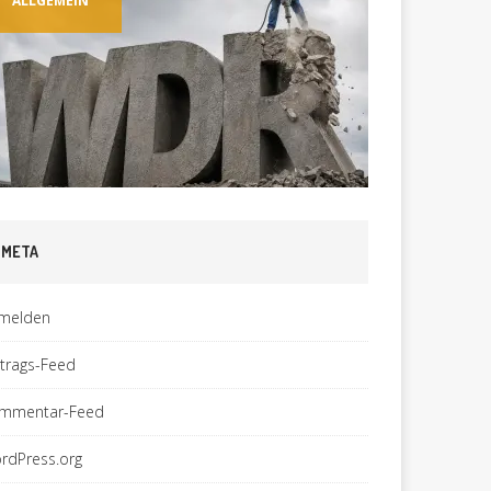
ALLGEMEIN
ALLGEM
META
melden
ntrags-Feed
mmentar-Feed
rdPress.org