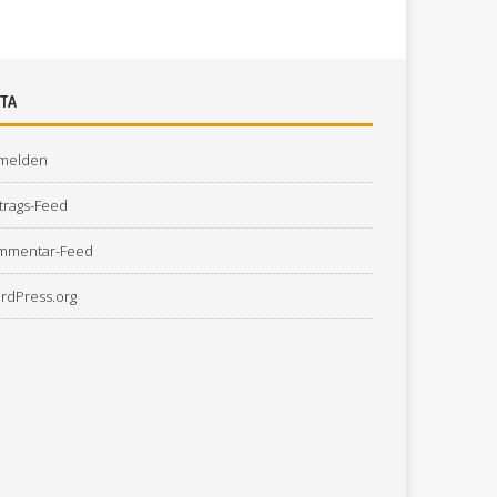
TA
melden
trags-Feed
mmentar-Feed
rdPress.org