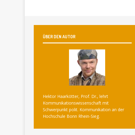
ÜBER DEN AUTOR
Hektor Haarkötter, Prof. Dr., lehrt
Kommunikationswissenschaft mit
Schwerpunkt polit. Kommunikation an der
Hochschule Bonn Rhein-Sieg.