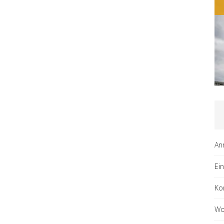
An
Ei
Ko
Wo