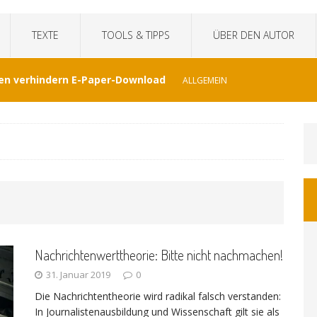
TEXTE
TOOLS & TIPPS
ÜBER DEN AUTOR
en verhindern E-Paper-Download
ALLGEMEIN
eit“fälscht Interview mit KI
TECHNIK
hat Venezuela vergessen
JOURNALISMUS
I-generierte Interviews
ALLGEMEIN
Nachrichtenwerttheorie: Bitte nicht nachmachen!
at sich der WDR von ernsthaften Nachrichten
31. Januar 2019
0
Die Nachrichtentheorie wird radikal falsch verstanden:
GEMEIN
In Journalistenausbildung und Wissenschaft gilt sie als