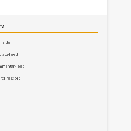
TA
melden
trags-Feed
mmentar-Feed
rdPress.org