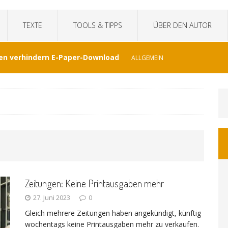
TEXTE
TOOLS & TIPPS
ÜBER DEN AUTOR
en verhindern E-Paper-Download
ALLGEMEIN
eit“fälscht Interview mit KI
TECHNIK
hat Venezuela vergessen
JOURNALISMUS
I-generierte Interviews
ALLGEMEIN
Zeitungen: Keine Printausgaben mehr
at sich der WDR von ernsthaften Nachrichten
27. Juni 2023
0
Gleich mehrere Zeitungen haben angekündigt, künftig
GEMEIN
wochentags keine Printausgaben mehr zu verkaufen.