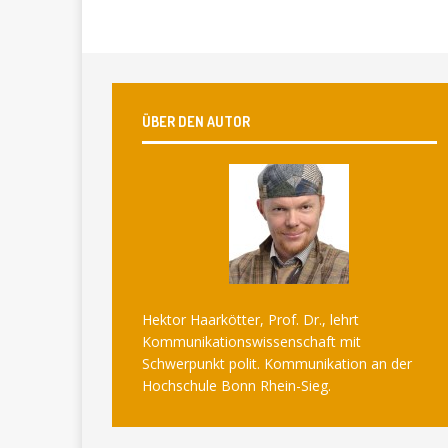
ÜBER DEN AUTOR
Hektor Haarkötter, Prof. Dr., lehrt
Kommunikationswissenschaft mit
Schwerpunkt polit. Kommunikation an der
Hochschule Bonn Rhein-Sieg.