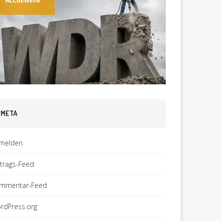
ALLGEMEIN
ALLGEM
META
melden
ntrags-Feed
mmentar-Feed
rdPress.org