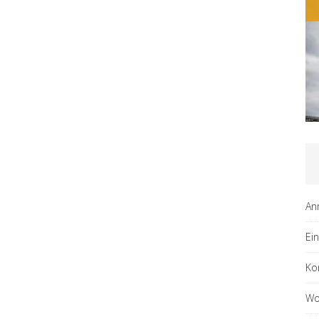
An
Ei
Ko
Wo