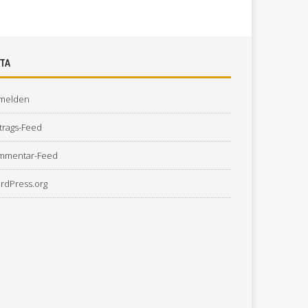
TA
melden
trags-Feed
mmentar-Feed
rdPress.org