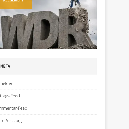
ALLGEMEIN
ALLGEM
META
melden
ntrags-Feed
mmentar-Feed
rdPress.org