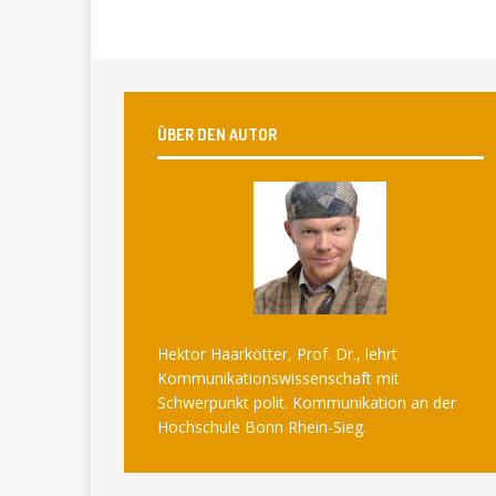
ÜBER DEN AUTOR
Hektor Haarkötter, Prof. Dr., lehrt
Kommunikationswissenschaft mit
Schwerpunkt polit. Kommunikation an der
Hochschule Bonn Rhein-Sieg.