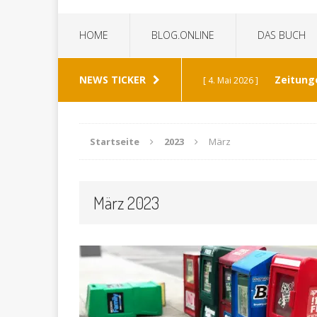
HOME
BLOG.ONLINE
DAS BUCH
NEWS TICKER
Zeitung
[ 4. Mai 2026 ]
„Die Z
[ 8. Januar 2026 ]
Startseite
2023
März
Bild 
[ 6. Januar 2026 ]
März 2023
K
[ 19. Dezember 2025 ]
Wann h
[ 30. Mai 2026 ]
verabschiedet?
ALL