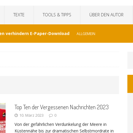
TEXTE
TOOLS & TIPPS
ÜBER DEN AUTOR
en verhindern E-Paper-Download
ALLGEMEIN
eit“fälscht Interview mit KI
TECHNIK
hat Venezuela vergessen
JOURNALISMUS
I-generierte Interviews
ALLGEMEIN
Top Ten der Vergessenen Nachrichten 2023
at sich der WDR von ernsthaften Nachrichten
10. März 2023
0
Von der gefährlichen Verdunkelung der Meere in
GEMEIN
Küstennähe bis zur dramatischen Selbstmordrate in