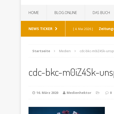
HOME
BLOG.ONLINE
DAS BUCH
NEWS TICKER
Zeitung
[ 4. Mai 2026 ]
„Die Z
[ 8. Januar 2026 ]
Startseite
Medien
cdc-bkc-m0iZ4Sk-unsp
Bild 
[ 6. Januar 2026 ]
cdc-bkc-m0iZ4Sk-uns
K
[ 19. Dezember 2025 ]
Wann h
[ 30. Mai 2026 ]
16. März 2020
Medienhektor
0
verabschiedet?
ALL