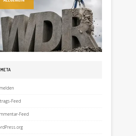
ALLGEMEIN
ALLGEMEI
META
melden
ntrags-Feed
mmentar-Feed
rdPress.org