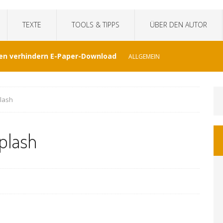
TEXTE
TOOLS & TIPPS
ÜBER DEN AUTOR
en verhindern E-Paper-Download
ALLGEMEIN
eit“fälscht Interview mit KI
TECHNIK
lash
hat Venezuela vergessen
JOURNALISMUS
plash
I-generierte Interviews
ALLGEMEIN
at sich der WDR von ernsthaften Nachrichten
GEMEIN