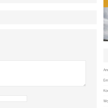
An
Ei
Ko
Wo