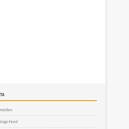
TA
melden
trags-Feed