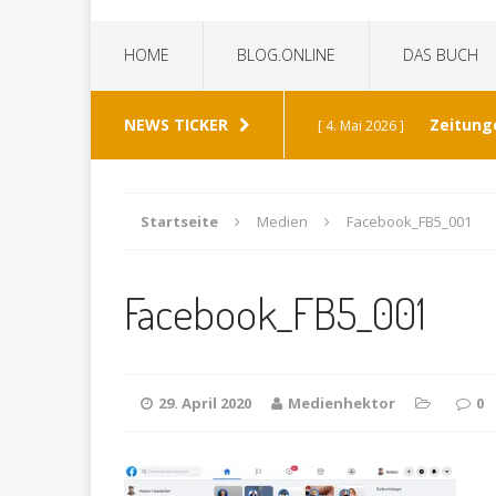
HOME
BLOG.ONLINE
DAS BUCH
NEWS TICKER
Zeitung
[ 4. Mai 2026 ]
„Die Z
[ 8. Januar 2026 ]
Startseite
Medien
Facebook_FB5_001
Bild 
[ 6. Januar 2026 ]
Facebook_FB5_001
K
[ 19. Dezember 2025 ]
Wann h
[ 30. Mai 2026 ]
29. April 2020
Medienhektor
0
verabschiedet?
ALL