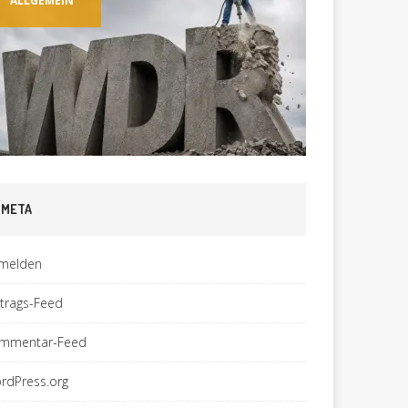
ALLGEMEIN
ALLGEM
META
melden
ntrags-Feed
mmentar-Feed
rdPress.org