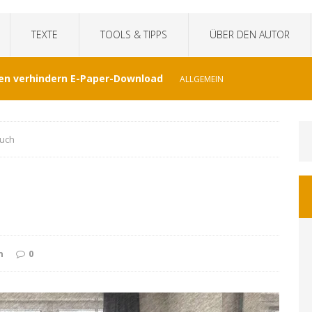
TEXTE
TOOLS & TIPPS
ÜBER DEN AUTOR
en verhindern E-Paper-Download
ALLGEMEIN
eit“fälscht Interview mit KI
TECHNIK
Buch
hat Venezuela vergessen
JOURNALISMUS
I-generierte Interviews
ALLGEMEIN
at sich der WDR von ernsthaften Nachrichten
n
0
GEMEIN