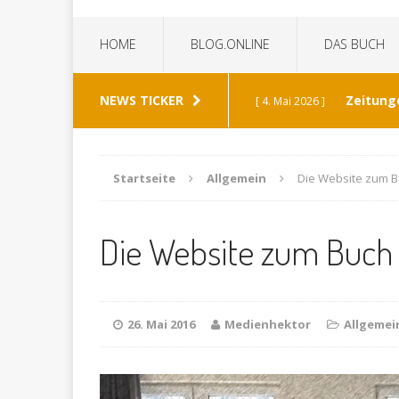
HOME
BLOG.ONLINE
DAS BUCH
NEWS TICKER
Zeitung
[ 4. Mai 2026 ]
„Die Z
[ 8. Januar 2026 ]
Startseite
Allgemein
Die Website zum 
Bild 
[ 6. Januar 2026 ]
Die Website zum Buch
K
[ 19. Dezember 2025 ]
Wann h
[ 30. Mai 2026 ]
26. Mai 2016
Medienhektor
Allgemei
verabschiedet?
ALL