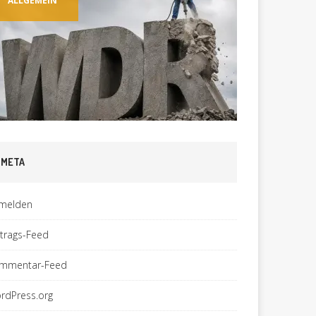
ALLGEMEIN
TECHN
META
melden
ntrags-Feed
mmentar-Feed
rdPress.org