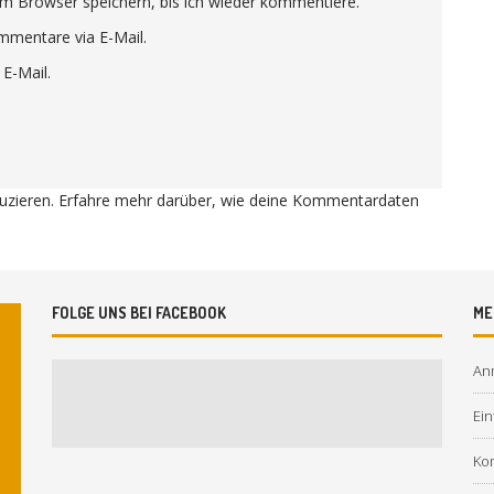
m Browser speichern, bis ich wieder kommentiere.
mmentare via E-Mail.
 E-Mail.
uzieren.
Erfahre mehr darüber, wie deine Kommentardaten
FOLGE UNS BEI FACEBOOK
ME
An
Ein
Ko