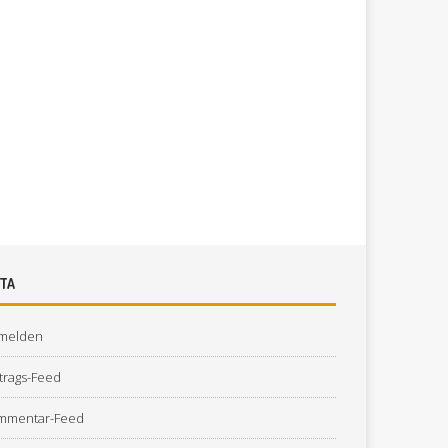
TA
melden
trags-Feed
mmentar-Feed