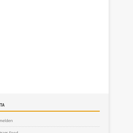
TA
melden
trags-Feed