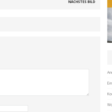
NÄCHSTES BILD
An
Ei
Ko
Wo