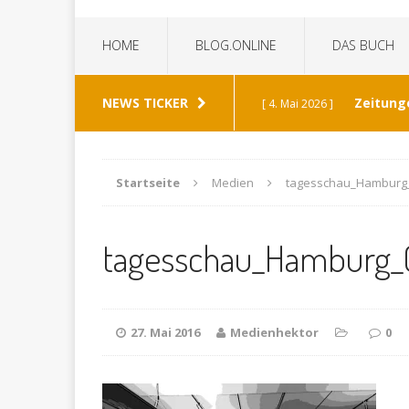
HOME
BLOG.ONLINE
DAS BUCH
NEWS TICKER
Zeitung
[ 4. Mai 2026 ]
„Die Z
[ 8. Januar 2026 ]
Startseite
Medien
tagesschau_Hamburg
Bild 
[ 6. Januar 2026 ]
tagesschau_Hamburg_
K
[ 19. Dezember 2025 ]
Wann h
[ 30. Mai 2026 ]
27. Mai 2016
Medienhektor
0
verabschiedet?
ALL