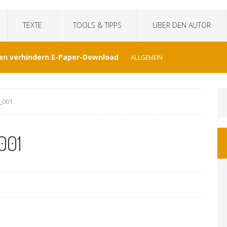
TEXTE
TOOLS & TIPPS
ÜBER DEN AUTOR
en verhindern E-Paper-Download
ALLGEMEIN
eit“fälscht Interview mit KI
TECHNIK
_001
hat Venezuela vergessen
JOURNALISMUS
001
I-generierte Interviews
ALLGEMEIN
at sich der WDR von ernsthaften Nachrichten
GEMEIN