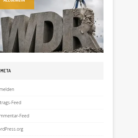
ALLGEMEIN
ALLGEME
META
melden
ntrags-Feed
mmentar-Feed
rdPress.org