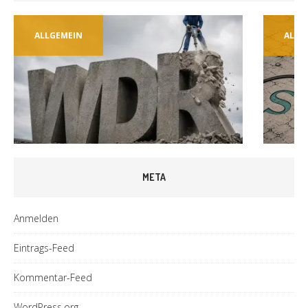
ALLGEMEIN
ALLG
META
Anmelden
Eintrags-Feed
Kommentar-Feed
WordPress.org