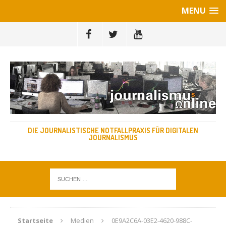
MENU
DIE JOURNALISTISCHE NOTFALLPRAXIS FÜR DIGITALEN
JOURNALISMUS
Startseite
Medien
0E9A2C6A-03E2-4620-988C-