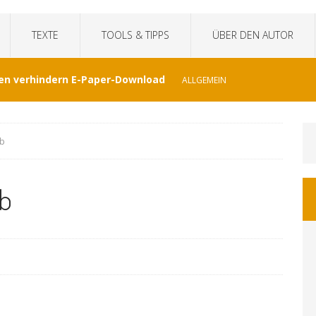
TEXTE
TOOLS & TIPPS
ÜBER DEN AUTOR
en verhindern E-Paper-Download
ALLGEMEIN
eit“fälscht Interview mit KI
TECHNIK
2b
hat Venezuela vergessen
JOURNALISMUS
2b
I-generierte Interviews
ALLGEMEIN
at sich der WDR von ernsthaften Nachrichten
GEMEIN