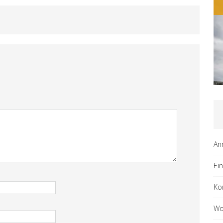
An
Ei
Ko
Wo