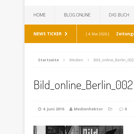
HOME
BLOG.ONLINE
DAS BUCH
NEWS TICKER
Zeitung
[ 4. Mai 2026 ]
„Die Z
[ 8. Januar 2026 ]
Startseite
Medien
Bild_online_Berlin_00
Bild 
[ 6. Januar 2026 ]
Bild_online_Berlin_00
K
[ 19. Dezember 2025 ]
Wann h
[ 30. Mai 2026 ]
4. Juni 2016
Medienhektor
0
verabschiedet?
ALL