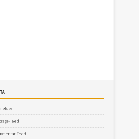
TA
melden
trags-Feed
mmentar-Feed