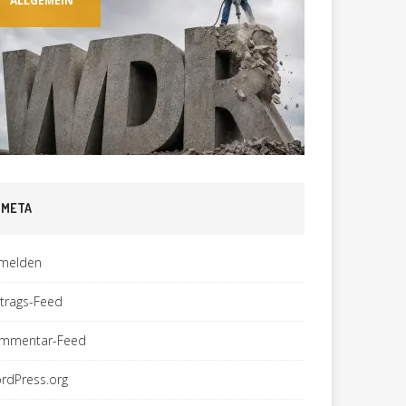
ALLGEMEIN
ALLGEM
META
melden
ntrags-Feed
mmentar-Feed
rdPress.org