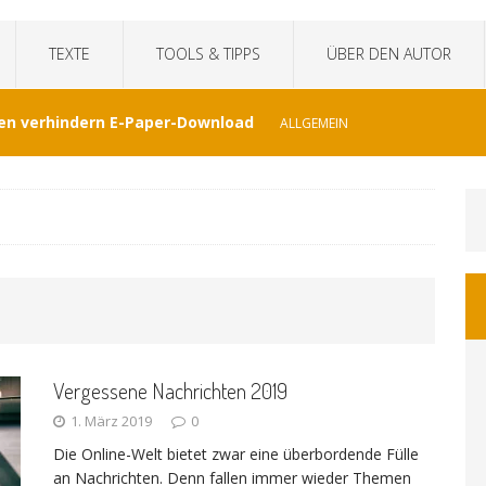
TEXTE
TOOLS & TIPPS
ÜBER DEN AUTOR
en verhindern E-Paper-Download
ALLGEMEIN
eit“fälscht Interview mit KI
TECHNIK
hat Venezuela vergessen
JOURNALISMUS
I-generierte Interviews
ALLGEMEIN
Vergessene Nachrichten 2019
at sich der WDR von ernsthaften Nachrichten
1. März 2019
0
Die Online-Welt bietet zwar eine überbordende Fülle
GEMEIN
an Nachrichten. Denn fallen immer wieder Themen