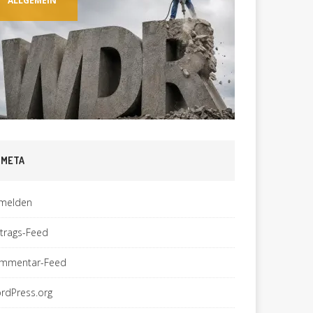
ALLGEMEIN
ALLGEM
META
melden
ntrags-Feed
mmentar-Feed
rdPress.org