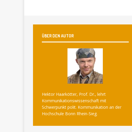
ÜBER DEN AUTOR
Hektor Haarkötter, Prof. Dr., lehrt
Kommunikationswissenschaft mit
Schwerpunkt polit. Kommunikation an der
Hochschule Bonn Rhein-Sieg.