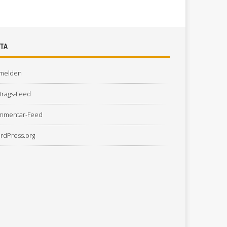
TA
melden
trags-Feed
mmentar-Feed
rdPress.org