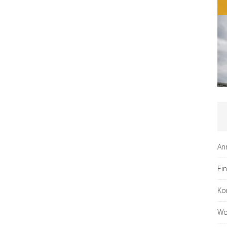
An
Ei
Ko
Wo