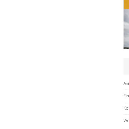
An
Ei
Ko
Wo