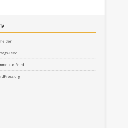
TA
melden
trags-Feed
mmentar-Feed
rdPress.org