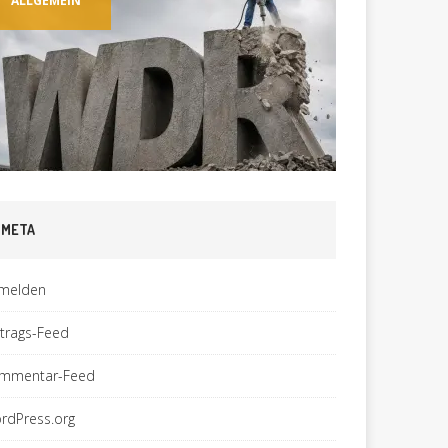
ALLGEMEIN
ALLGEM
META
melden
ntrags-Feed
mmentar-Feed
rdPress.org