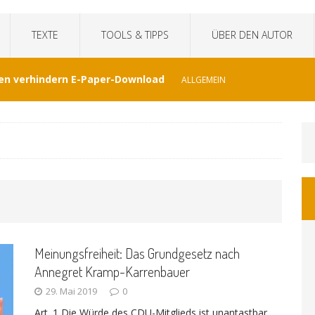
TEXTE
TOOLS & TIPPS
ÜBER DEN AUTOR
en verhindern E-Paper-Download
ALLGEMEIN
eit“fälscht Interview mit KI
TECHNIK
hat Venezuela vergessen
JOURNALISMUS
I-generierte Interviews
ALLGEMEIN
Meinungsfreiheit: Das Grundgesetz nach
at sich der WDR von ernsthaften Nachrichten
Annegret Kramp-Karrenbauer
29. Mai 2019
0
GEMEIN
Art. 1 Die Würde des CDU-Mitglieds ist unantastbar.