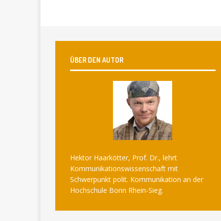
ÜBER DEN AUTOR
Hektor Haarkötter, Prof. Dr., lehrt
Kommunikationswissenschaft mit
Schwerpunkt polit. Kommunikation an der
Hochschule Bonn Rhein-Sieg.