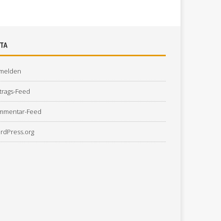
TA
melden
trags-Feed
mmentar-Feed
rdPress.org