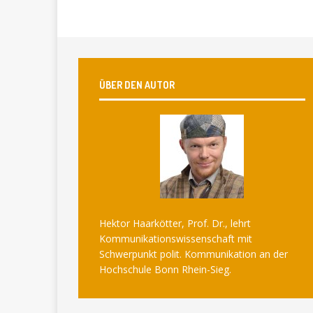
ÜBER DEN AUTOR
Hektor Haarkötter, Prof. Dr., lehrt
Kommunikationswissenschaft mit
Schwerpunkt polit. Kommunikation an der
Hochschule Bonn Rhein-Sieg.