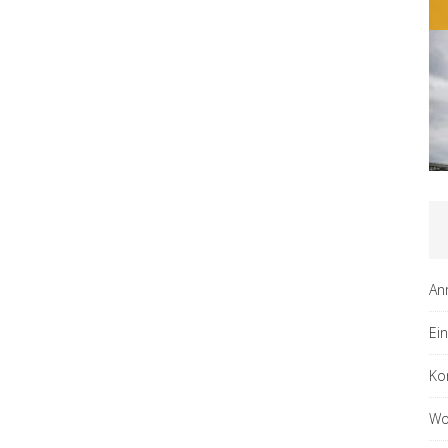
An
Ei
Ko
Wo