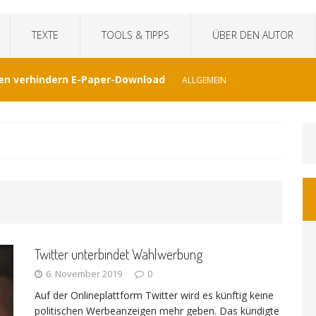
TEXTE
TOOLS & TIPPS
ÜBER DEN AUTOR
en verhindern E-Paper-Download
ALLGEMEIN
eit“fälscht Interview mit KI
TECHNIK
hat Venezuela vergessen
JOURNALISMUS
I-generierte Interviews
ALLGEMEIN
Twitter unterbindet Wahlwerbung
at sich der WDR von ernsthaften Nachrichten
6. November 2019
0
Auf der Onlineplattform Twitter wird es künftig keine
GEMEIN
politischen Werbeanzeigen mehr geben. Das kündigte