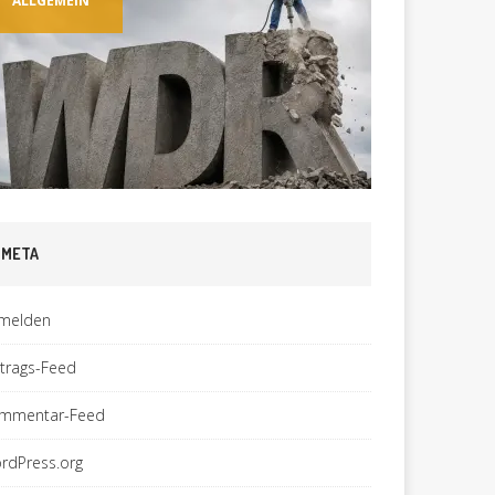
ALLGEMEIN
ALLGEM
META
melden
ntrags-Feed
mmentar-Feed
rdPress.org