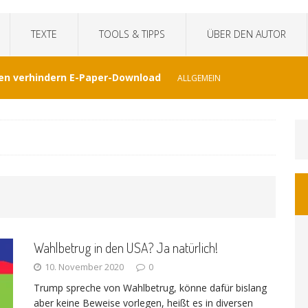
TEXTE
TOOLS & TIPPS
ÜBER DEN AUTOR
en verhindern E-Paper-Download
ALLGEMEIN
eit“fälscht Interview mit KI
TECHNIK
hat Venezuela vergessen
JOURNALISMUS
I-generierte Interviews
ALLGEMEIN
Wahlbetrug in den USA? Ja natürlich!
at sich der WDR von ernsthaften Nachrichten
10. November 2020
0
Trump spreche von Wahlbetrug, könne dafür bislang
GEMEIN
aber keine Beweise vorlegen, heißt es in diversen