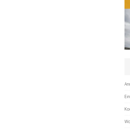
An
Ei
Ko
Wo