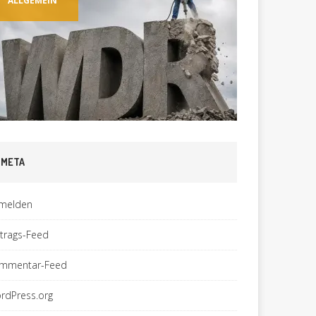
ALLGEMEIN
ALLGEM
META
melden
ntrags-Feed
mmentar-Feed
rdPress.org