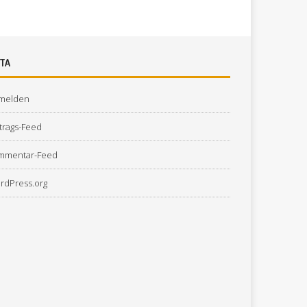
TA
melden
trags-Feed
mmentar-Feed
rdPress.org