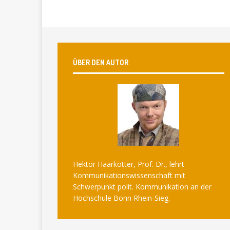
ÜBER DEN AUTOR
Hektor Haarkötter, Prof. Dr., lehrt
Kommunikationswissenschaft mit
Schwerpunkt polit. Kommunikation an der
Hochschule Bonn Rhein-Sieg.