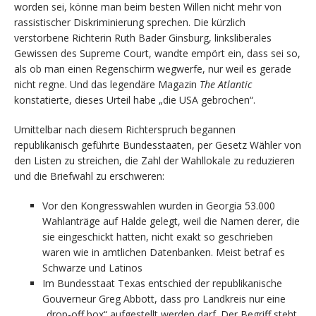
worden sei, könne man beim besten Willen nicht mehr von
rassistischer Diskriminierung sprechen. Die kürzlich
verstorbene Richterin Ruth Bader Ginsburg, linksliberales
Gewissen des Supreme Court, wandte empört ein, dass sei so,
als ob man einen Regenschirm wegwerfe, nur weil es gerade
nicht regne. Und das legendäre Magazin
The Atlantic
konstatierte, dieses Urteil habe „die USA gebrochen“.
Umittelbar nach diesem Richterspruch begannen
republikanisch geführte Bundesstaaten, per Gesetz Wähler von
den Listen zu streichen, die Zahl der Wahllokale zu reduzieren
und die Briefwahl zu erschweren:
Vor den Kongresswahlen wurden in Georgia 53.000
Wahlanträge auf Halde gelegt, weil die Namen derer, die
sie eingeschickt hatten, nicht exakt so geschrieben
waren wie in amtlichen Datenbanken. Meist betraf es
Schwarze und Latinos
Im Bundesstaat Texas entschied der republikanische
Gouverneur Greg Abbott, dass pro Landkreis nur eine
„drop-off box“ aufgestellt werden darf. Der Begriff steht