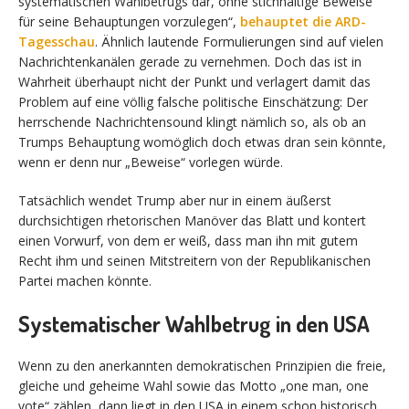
systematischen Wahlbetrugs dar, ohne stichhaltige Beweise
für seine Behauptungen vorzulegen“,
behauptet die ARD-
Tagesschau
. Ähnlich lautende Formulierungen sind auf vielen
Nachrichtenkanälen gerade zu vernehmen. Doch das ist in
Wahrheit überhaupt nicht der Punkt und verlagert damit das
Problem auf eine völlig falsche politische Einschätzung: Der
herrschende Nachrichtensound klingt nämlich so, als ob an
Trumps Behauptung womöglich doch etwas dran sein könnte,
wenn er denn nur „Beweise“ vorlegen würde.
Tatsächlich wendet Trump aber nur in einem äußerst
durchsichtigen rhetorischen Manöver das Blatt und kontert
einen Vorwurf, von dem er weiß, dass man ihn mit gutem
Recht ihm und seinen Mitstreitern von der Republikanischen
Partei machen könnte.
Systematischer Wahlbetrug in den USA
Wenn zu den anerkannten demokratischen Prinzipien die freie,
gleiche und geheime Wahl sowie das Motto „one man, one
vote“ zählen, dann liegt in den USA in einem schon historisch