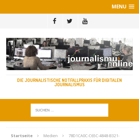
MENU
DIE JOURNALISTISCHE NOTFALLPRAXIS FÜR DIGITALEN
JOURNALISMUS
Startseite
Medien
78D1CA0C-C65C-4848-B321-