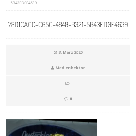
5B43ED0F4639
78D1CA0C-C65C-4848-B321-5B43ED0F4639
3. März 2020
Medienhektor
0