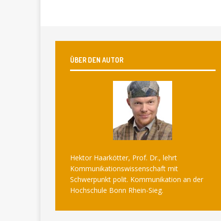
ÜBER DEN AUTOR
Hektor Haarkötter, Prof. Dr., lehrt
Kommunikationswissenschaft mit
Schwerpunkt polit. Kommunikation an der
Hochschule Bonn Rhein-Sieg.