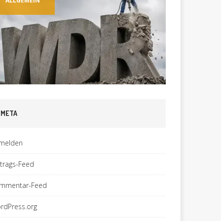
EMEIN
ALLGEMEIN
META
melden
ntrags-Feed
mmentar-Feed
rdPress.org