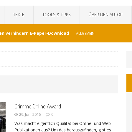
TEXTE
TOOLS & TIPPS
ÜBER DEN AUTOR
en verhindern E-Paper-Download
ALLGEMEIN
eit“fälscht Interview mit KI
TECHNIK
hat Venezuela vergessen
JOURNALISMUS
I-generierte Interviews
ALLGEMEIN
Grimme Online Award
at sich der WDR von ernsthaften Nachrichten
29. Juni 2016
0
Was macht eigentlich Qualität bei Online- und Web-
GEMEIN
Publikationen aus? Um das herauszufinden, gibt es