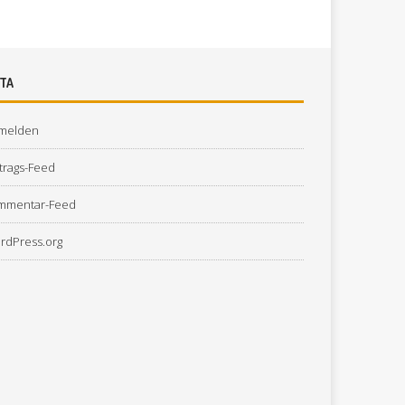
TA
melden
trags-Feed
mmentar-Feed
rdPress.org