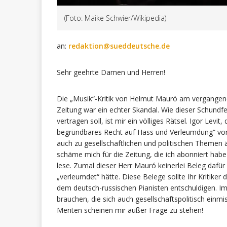
(Foto: Maike Schwier/Wikipedia)
an:
redaktion@sueddeutsche.de
Sehr geehrte Damen und Herren!
Die „Musik“-Kritik von Helmut Mauró am vergang
Zeitung war ein echter Skandal. Wie dieser Schundfet
vertragen soll, ist mir ein völliges Rätsel. Igor Levi
begründbares Recht auf Hass und Verleumdung“ vorz
auch zu gesellschaftlichen und politischen Themen äu
schäme mich für die Zeitung, die ich abonniert ha
lese. Zumal dieser Herr Mauró keinerlei Beleg dafür
„verleumdet“ hätte. Diese Belege sollte Ihr Kritiker d
dem deutsch-russischen Pianisten entschuldigen. Im 
brauchen, die sich auch gesellschaftspolitisch einm
Meriten scheinen mir außer Frage zu stehen!