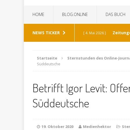
HOME
BLOG.ONLINE
DAS BUCH
NEWS TICKER
Zeitung
[ 4. Mai 2026 ]
„Die Z
[ 8. Januar 2026 ]
Startseite
Sternstunden des Online-Journ
Süddeutsche
Bild 
[ 6. Januar 2026 ]
Betrifft Igor Levit: Off
K
[ 19. Dezember 2025 ]
Süddeutsche
Wann h
[ 30. Mai 2026 ]
verabschiedet?
ALL
19. Oktober 2020
Medienhektor
Ste