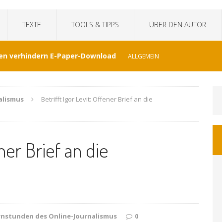
TEXTE
TOOLS & TIPPS
ÜBER DEN AUTOR
en verhindern E-Paper-Download
ALLGEMEIN
eit“fälscht Interview mit KI
TECHNIK
alismus
Betrifft Igor Levit: Offener Brief an die
hat Venezuela vergessen
JOURNALISMUS
ener Brief an die
I-generierte Interviews
ALLGEMEIN
at sich der WDR von ernsthaften Nachrichten
GEMEIN
rnstunden des Online-Journalismus
0