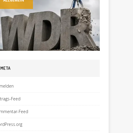
ALLGEMEIN
TECHNI
META
melden
ntrags-Feed
mmentar-Feed
rdPress.org