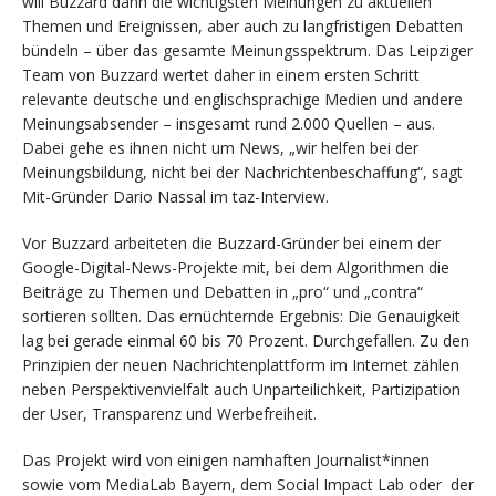
will Buzzard dann die wichtigsten Meinungen zu aktuellen
Themen und Ereignissen, aber auch zu langfristigen Debatten
bündeln – über das gesamte Meinungsspektrum. Das Leipziger
Team von Buzzard wertet daher in einem ersten Schritt
relevante deutsche und englischsprachige Medien und andere
Meinungsabsender – insgesamt rund 2.000 Quellen – aus.
Dabei gehe es ihnen nicht um News, „wir helfen bei der
Meinungsbildung, nicht bei der Nachrichtenbeschaffung“, sagt
Mit-Gründer
Dario Nassal im taz-Interview.
Vor Buzzard arbeiteten die Buzzard-Gründer bei einem der
Google-Digital-News-Projekte mit, bei dem Algorithmen die
Beiträge zu Themen und Debatten in „pro“ und „contra“
sortieren sollten. Das ernüchternde Ergebnis: Die Genauigkeit
lag bei gerade einmal 60 bis 70 Prozent. Durchgefallen. Zu den
Prinzipien der neuen Nachrichtenplattform im Internet zählen
neben Perspektivenvielfalt auch Unparteilichkeit, Partizipation
der User, Transparenz und Werbefreiheit.
Das Projekt wird von einigen namhaften Journalist*innen
sowie vom MediaLab Bayern, dem Social Impact Lab oder der