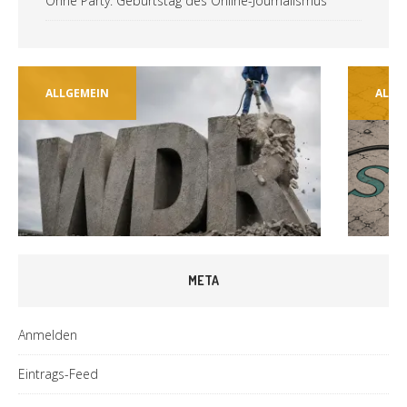
Ohne Party: Geburtstag des Online-Journalismus
ALLGEMEIN
T
META
Anmelden
Eintrags-Feed