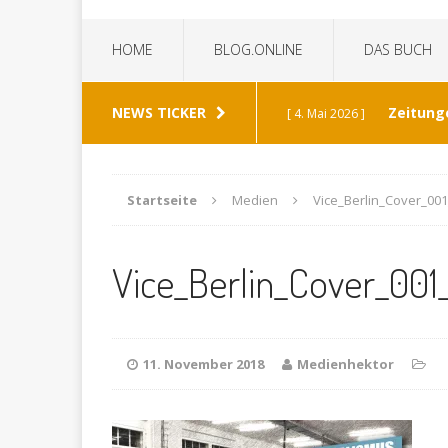
HOME
BLOG.ONLINE
DAS BUCH
NEWS TICKER
Zeitung
[ 4. Mai 2026 ]
„Die Z
[ 8. Januar 2026 ]
Startseite
Medien
Vice_Berlin_Cover_00
Bild 
[ 6. Januar 2026 ]
Vice_Berlin_Cover_001
K
[ 19. Dezember 2025 ]
Wann h
[ 30. Mai 2026 ]
11. November 2018
Medienhektor
verabschiedet?
ALL