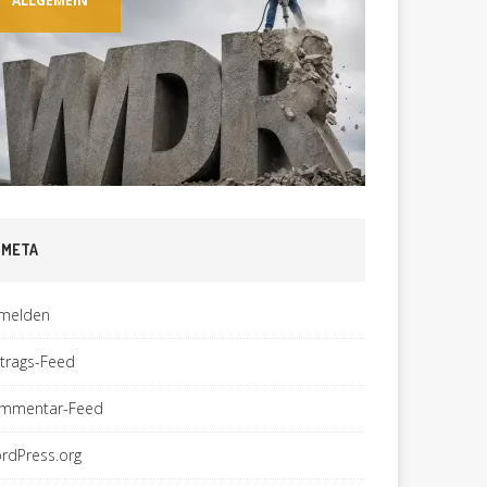
ALLGEMEIN
ALLGEME
META
melden
ntrags-Feed
mmentar-Feed
rdPress.org