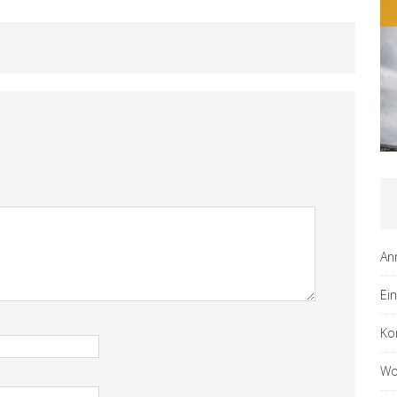
An
Ei
Ko
Wo