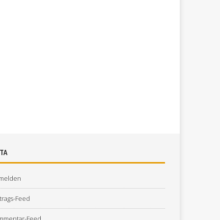
TA
melden
trags-Feed
mmentar-Feed