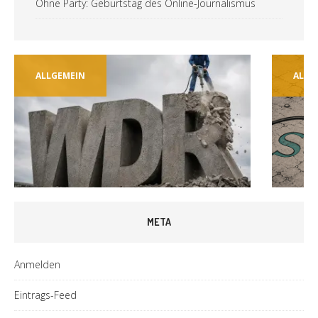
Ohne Party: Geburtstag des Online-Journalismus
ALLGEMEIN
ALLG
META
Anmelden
Eintrags-Feed