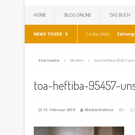
HOME
BLOG.ONLINE
DAS BUCH
NEWS TICKER
Zeitung
[ 4. Mai 2026 ]
„Die Z
[ 8. Januar 2026 ]
Startseite
Medien
toa-heftiba-95457-un
Bild 
[ 6. Januar 2026 ]
toa-heftiba-95457-un
K
[ 19. Dezember 2025 ]
Wann h
[ 30. Mai 2026 ]
15. Februar 2019
Medienhektor
verabschiedet?
ALL