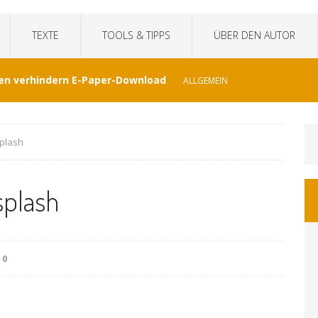
TEXTE
TOOLS & TIPPS
ÜBER DEN AUTOR
en verhindern E-Paper-Download
ALLGEMEIN
eit“fälscht Interview mit KI
TECHNIK
splash
hat Venezuela vergessen
JOURNALISMUS
splash
I-generierte Interviews
ALLGEMEIN
at sich der WDR von ernsthaften Nachrichten
0
GEMEIN