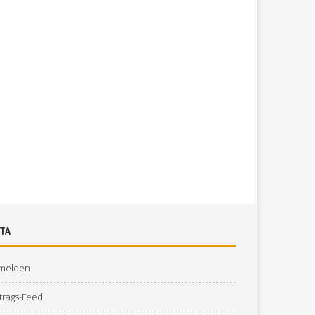
TA
melden
trags-Feed