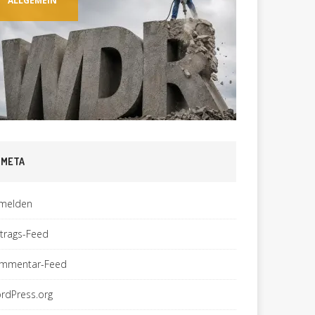
ALLGEMEIN
ALLGEME
META
melden
ntrags-Feed
mmentar-Feed
rdPress.org