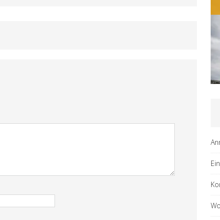
An
Ei
Ko
Wo