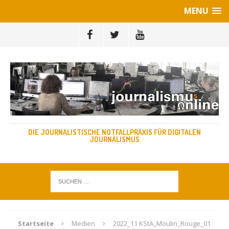
MENU
DIE JOURNALISTISCHE NOTFALLPRAXIS FÜR DIGITALEN
JOURNALISMUS
Startseite
Medien
2022_11 KStA_Moulin_Rouge_01