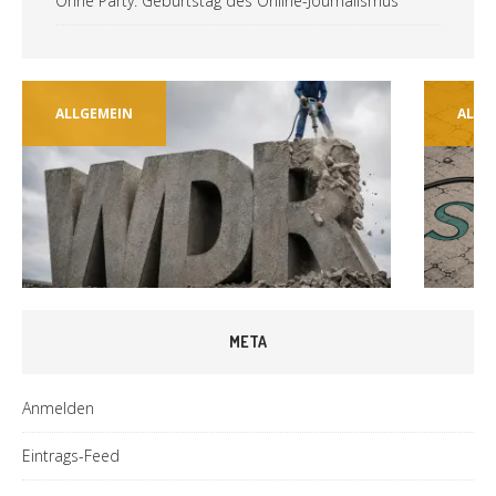
Ohne Party: Geburtstag des Online-Journalismus
ALLGEMEIN
ALLG
META
Anmelden
Eintrags-Feed