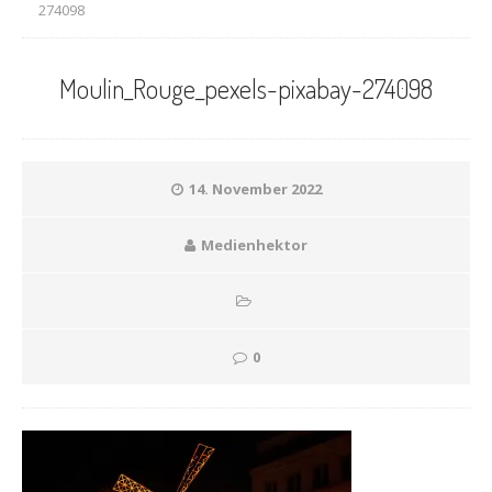
274098
Moulin_Rouge_pexels-pixabay-274098
14. November 2022
Medienhektor
0