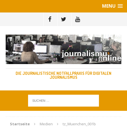
MENU
DIE JOURNALISTISCHE NOTFALLPRAXIS FÜR DIGITALEN
JOURNALISMUS
Startseite
Medien
tz_Muenchen_001b