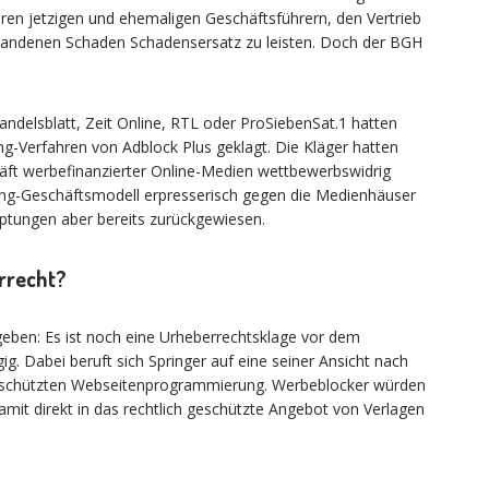
eren jetzigen und ehemaligen Geschäftsführern, den Vertrieb
standenen Schaden Schadensersatz zu leisten. Doch der BGH
ndelsblatt, Zeit Online, RTL oder ProSiebenSat.1 hatten
ng-Verfahren von Adblock Plus geklagt. Die Kläger hatten
äft werbefinanzierter Online-Medien wettbewerbswidrig
ing-Geschäftsmodell erpresserisch gegen die Medienhäuser
ptungen aber bereits zurückgewiesen.
rrecht?
geben: Es ist noch eine Urheberrechtsklage vor dem
 Dabei beruft sich Springer auf eine seiner Ansicht nach
geschützten Webseitenprogrammierung. Werbeblocker würden
t direkt in das rechtlich geschützte Angebot von Verlagen