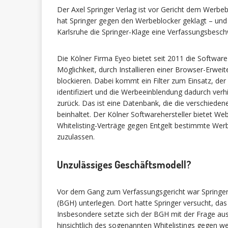
Der Axel Springer Verlag ist vor Gericht dem Werbeb
hat Springer gegen den Werbeblocker geklagt – und
Karlsruhe die Springer-Klage eine Verfassungsbesc
Die Kölner Firma Eyeo bietet seit 2011 die Software
Möglichkeit, durch Installieren einer Browser-Erw
blockieren. Dabei kommt ein Filter zum Einsatz, de
identifiziert und die Werbeeinblendung dadurch verhin
zurück. Das ist eine Datenbank, die die verschiede
beinhaltet. Der Kölner Softwarehersteller bietet W
Whitelisting-Verträge gegen Entgelt bestimmte Werbu
zuzulassen.
Unzulässiges Geschäftsmodell?
Vor dem Gang zum Verfassungsgericht war Springer
(BGH) unterlegen. Dort hatte Springer versucht, da
Insbesondere setzte sich der BGH mit der Frage au
hinsichtlich des sogenannten Whitelistings gegen w