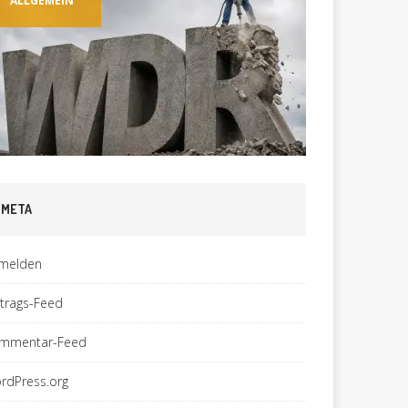
ALLGEMEIN
TECHNI
META
melden
ntrags-Feed
mmentar-Feed
rdPress.org