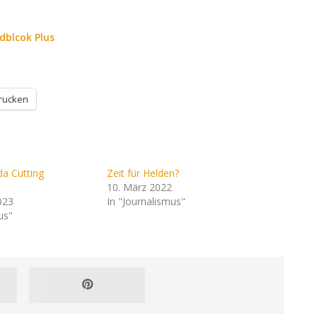
dblcok Plus
rucken
a Cutting
Zeit für Helden?
10. März 2022
023
In "Journalismus"
us"