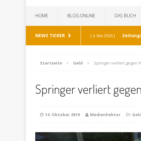
HOME
BLOG.ONLINE
DAS BUCH
NEWS TICKER
Zeitung
[ 4. Mai 2026 ]
„Die Z
[ 8. Januar 2026 ]
Startseite
Geld
Springer verliert gegen
Bild 
[ 6. Januar 2026 ]
Springer verliert geg
K
[ 19. Dezember 2025 ]
Wann h
[ 30. Mai 2026 ]
14. Oktober 2019
Medienhektor
Gel
verabschiedet?
ALL