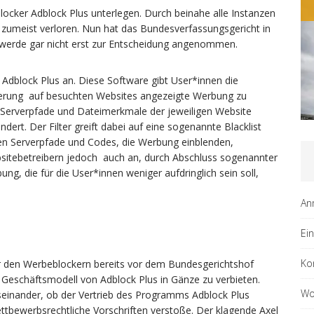
ALLGEMEIN
locker Adblock Plus unterlegen. Durch beinahe alle Instanzen
 zumeist verloren. Nun hat das Bundesverfassungsgericht in
hwerde gar nicht erst zur Entscheidung angenommen.
 Adblock Plus an. Diese Software gibt User*innen die
eiterung auf besuchten Websites angezeigte Werbung zu
r Serverpfade und Dateimerkmale der jeweiligen Website
dert. Der Filter greift dabei auf eine sogenannte Blacklist
nen Serverpfade und Codes, die Werbung einblenden,
ebsitebetreibern jedoch auch an, durch Abschluss sogenannter
ng, die für die User*innen weniger aufdringlich sein soll,
An
Ei
Ko
 den Werbeblockern bereits vor dem Bundesgerichtshof
s Geschäftsmodell von Adblock Plus in Gänze zu verbieten.
Wo
seinander, ob der Vertrieb des Programms Adblock Plus
ettbewerbsrechtliche Vorschriften verstoße. Der klagende Axel