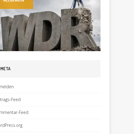
ALLGEMEIN
TECHNI
META
melden
ntrags-Feed
mmentar-Feed
rdPress.org