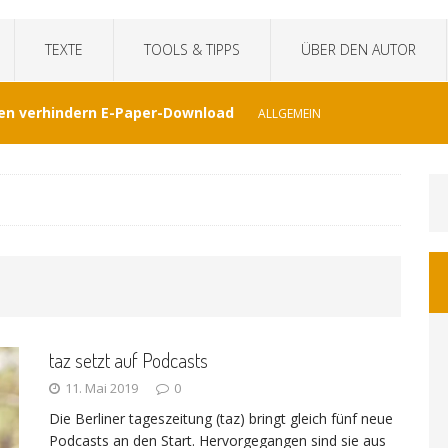
TEXTE
TOOLS & TIPPS
ÜBER DEN AUTOR
en verhindern E-Paper-Download
ALLGEMEIN
eit“fälscht Interview mit KI
TECHNIK
hat Venezuela vergessen
JOURNALISMUS
I-generierte Interviews
ALLGEMEIN
taz setzt auf Podcasts
at sich der WDR von ernsthaften Nachrichten
11. Mai 2019
0
Die Berliner tageszeitung (taz) bringt gleich fünf neue
GEMEIN
Podcasts an den Start. Hervorgegangen sind sie aus