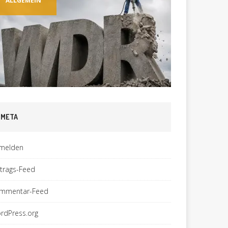
ALLGEMEIN
TECHNI
META
melden
ntrags-Feed
mmentar-Feed
rdPress.org