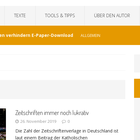
TEXTE
TOOLS & TIPPS
ÜBER DEN AUTOR
en verhindern E-Paper-Download
ALLGEMEIN
eit“fälscht Interview mit KI
TECHNIK
hat Venezuela vergessen
JOURNALISMUS
I-generierte Interviews
ALLGEMEIN
Zeitschriften immer noch lukrativ
at sich der WDR von ernsthaften Nachrichten
26. November 2019
0
Die Zahl der Zeitschriftenverlage in Deutschland ist
GEMEIN
laut einem Beitrag der Katholischen